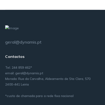
geral@dynamis.pt
Contactos
Tel. 244 859 462*
email: geral@dynamis.pt
Morada: Rua da Carvalha, Aldeamento de Sta Clara, 570
2400-441 Leiria
*custo de chamada para a rede fixa nacional